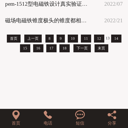
pem-1512型电磁铁设计真实验证通过
2022/07
磁场电磁铁锥度极头的锥度都相同吗？
2022/21
13
首页
上一页
8
9
10
11
12
14
15
16
17
18
下一页
末页




首页
电话
短信
分享