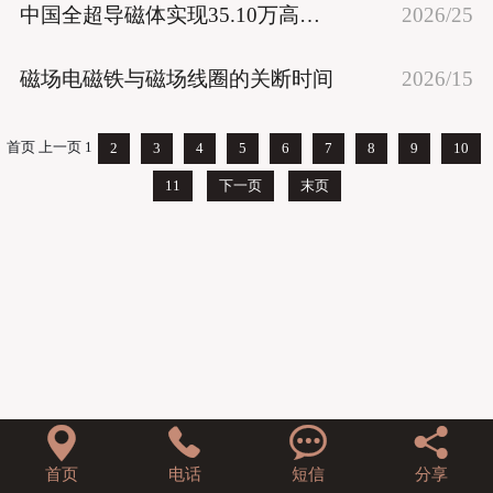
中国全超导磁体实现35.10万高斯稳态强磁场
2026/25
磁场电磁铁与磁场线圈的关断时间
2026/15
首页
上一页
1
2
3
4
5
6
7
8
9
10
11
下一页
末页




首页
电话
短信
分享