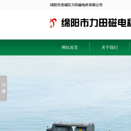
绵阳市涪城区力田磁电科有限公司
网站首页
关于我们