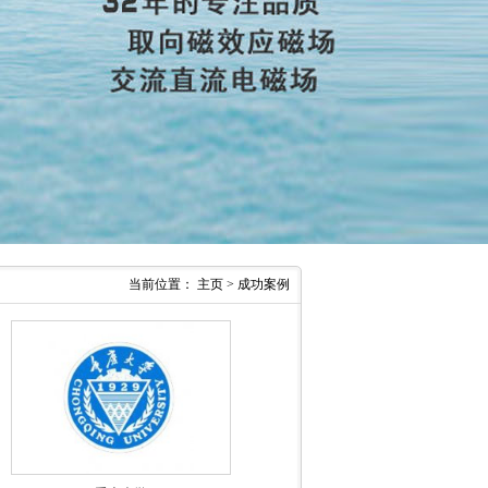
当前位置：
主页
>
成功案例