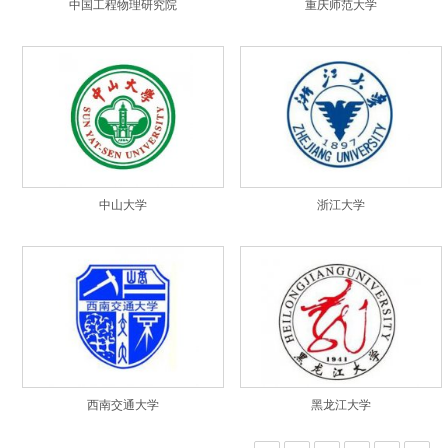
中国工程物理研究院
重庆师范大学
中山大学
浙江大学
西南交通大学
黑龙江大学