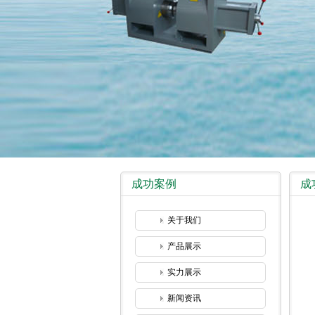
成功案例
成
关于我们
产品展示
实力展示
新闻资讯