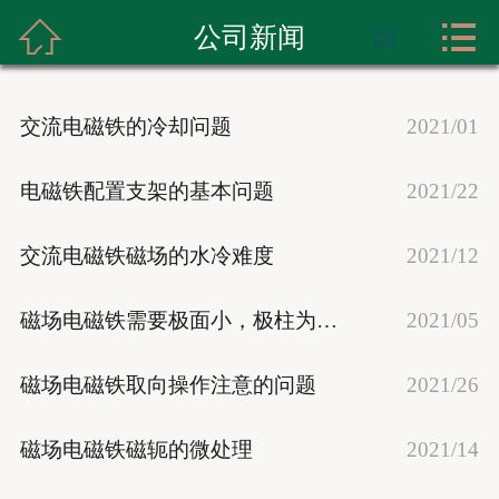



首页
公司新闻

关于我们
交流电磁铁的冷却问题
2021/01
产品展示
电磁铁配置支架的基本问题
2021/22
实力展示
交流电磁铁磁场的水冷难度
2021/12
新闻资讯
磁场电磁铁需要极面小，极柱为什么设计的大？
2021/05
成功案例
联系我们
磁场电磁铁取向操作注意的问题
2021/26
磁场电磁铁磁轭的微处理
2021/14