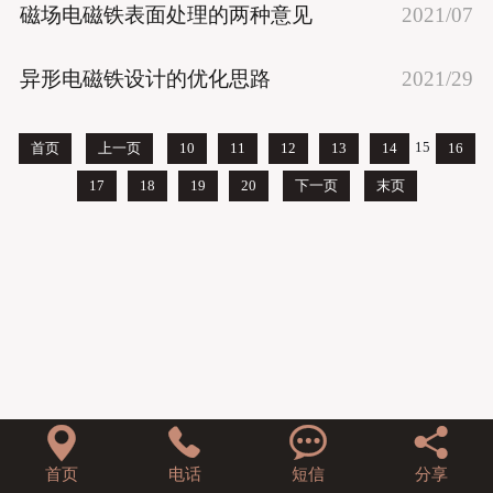
磁场电磁铁表面处理的两种意见
2021/07
异形电磁铁设计的优化思路
2021/29
15
首页
上一页
10
11
12
13
14
16
17
18
19
20
下一页
末页




首页
电话
短信
分享