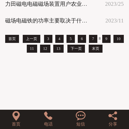
力田磁电电磁磁场装置用户农业种子
2023/25
磁场电磁铁的功率主要取决于什么参数
2023/11
8
首页
上一页
3
4
5
6
7
9
10
11
12
13
下一页
末页




首页
电话
短信
分享