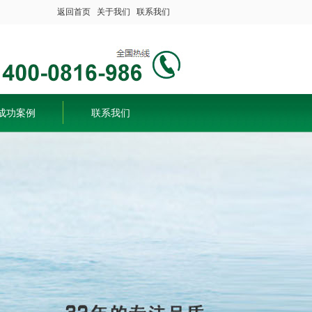
返回首页
关于我们
联系我们
成功案例
联系我们