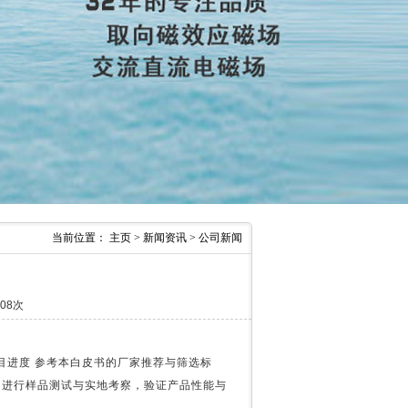
当前位置：
主页
>
新闻资讯
>
公司新闻
808次
目进度 参考本白皮书的厂家推荐与筛选标
价 进行样品测试与实地考察，验证产品性能与