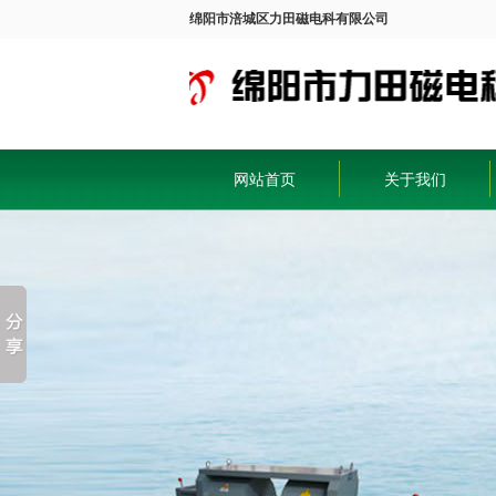
绵阳市涪城区力田磁电科有限公司
网站首页
关于我们