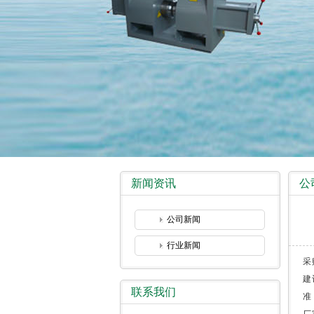
新闻资讯
公
公司新闻
行业新闻
采
建
联系我们
准