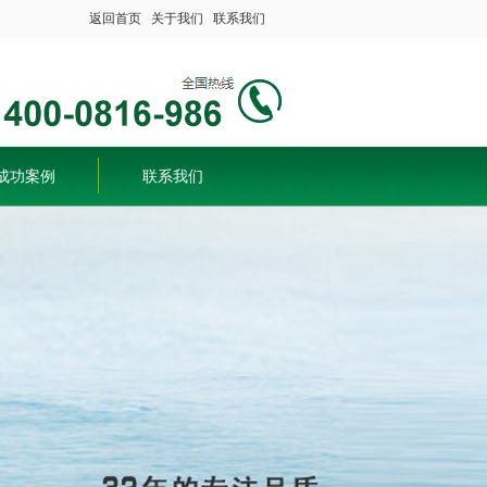
返回首页
关于我们
联系我们
成功案例
联系我们