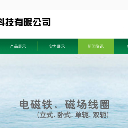
产品展示
实力展示
新闻资讯