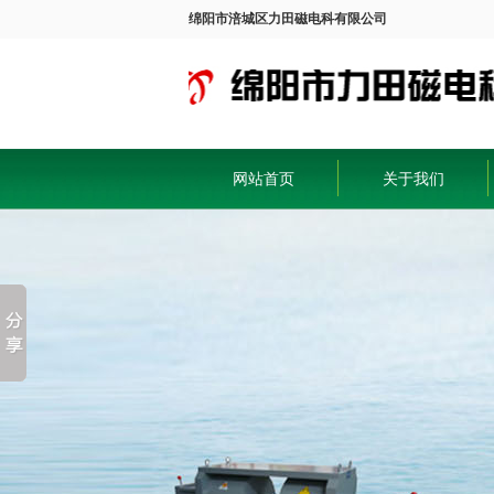
绵阳市涪城区力田磁电科有限公司
网站首页
关于我们