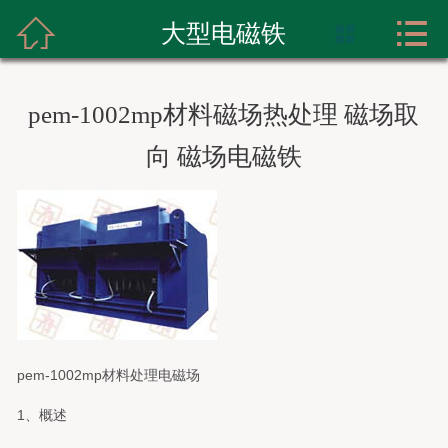



首页
大型电磁铁

关于我们
pem-1002mp材料磁场热处理 磁场取
产品展示
向 磁场电磁铁
实力展示
新闻资讯
成功案例
联系我们
pem-1002mp材料处理电磁场
1、概述