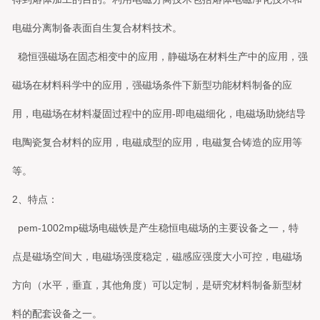
电磁分离制备表面自生复合材料技术。
稳恒强磁场在固态相变中的应用，静磁场在材料生产中的应用，强
磁场在材料科学中的应用，强磁场条件下新型功能材料制备的应
用，电磁场在材料凝固过程中的应用-即电磁细化，电磁场助烧结导
电陶瓷复合材料的应用，电磁成型的应用，电磁复合铸造的应用等
等。
2、特点：
pem-1002mp磁场电磁铁是产生稳恒电磁场的主要设备之一，特
点是磁场空间大，电磁场强度稳定，磁感应强度大小可控，电磁场
方向（水平，垂直，其他角度）可以定制，是研究材料制备新型材
料的配套设备之一。