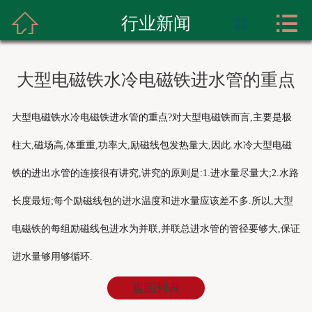



首页
行业新闻

关于我们
大型电磁铁水冷电磁铁进水管的重点
产品展示
大型电磁铁水冷电磁铁进水管的重点?对大型电磁铁而言,主要是极
实力展示
柱大,磁场高,体重重,功率大,励磁线包发热量大,因此.水冷大型电磁
新闻资讯
铁的进出水管的连接很有讲究,讲究的原则是:1.进水量尽量大;2.水路
成功案例
长度最短;每个励磁线包的进水温度和进水量应该差不多.所以,大型
电磁铁的每组励磁线包进水为并联,并联总进水管的管径要够大,保证
联系我们
进水量够用够循环.
返回列表