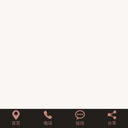




首页
电话
短信
分享