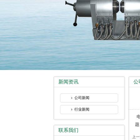
新闻资讯
公
公司新闻
行业新闻
电
题
联系我们
上一