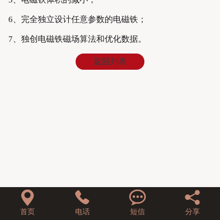
6、完全独立设计任意参数的电磁铁；
7、独创电磁铁磁场算法和优化数据。
返回列表




首页
电话
短信
分享