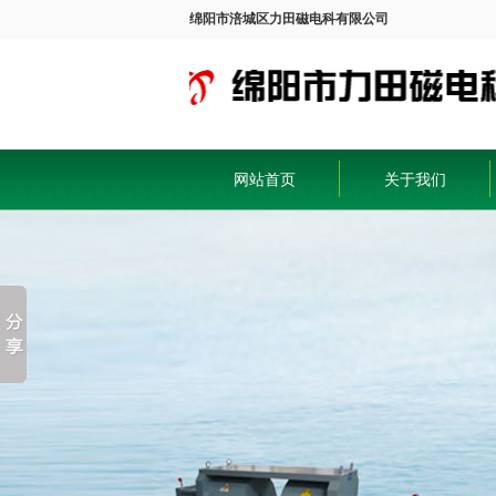
绵阳市涪城区力田磁电科有限公司
网站首页
关于我们