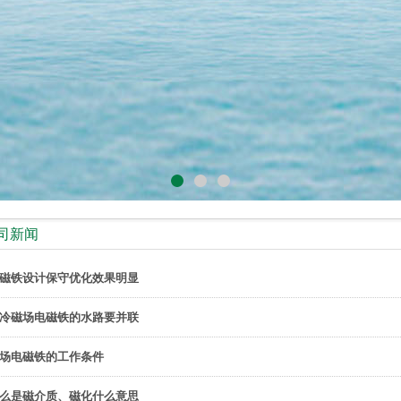
司新闻
磁铁设计保守优化效果明显
冷磁场电磁铁的水路要并联
场电磁铁的工作条件
么是磁介质、磁化什么意思