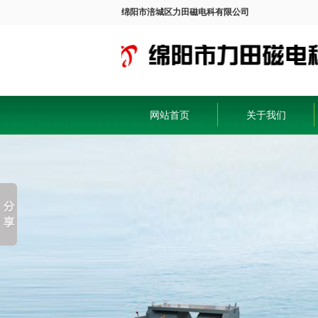
绵阳市涪城区力田磁电科有限公司
网站首页
关于我们