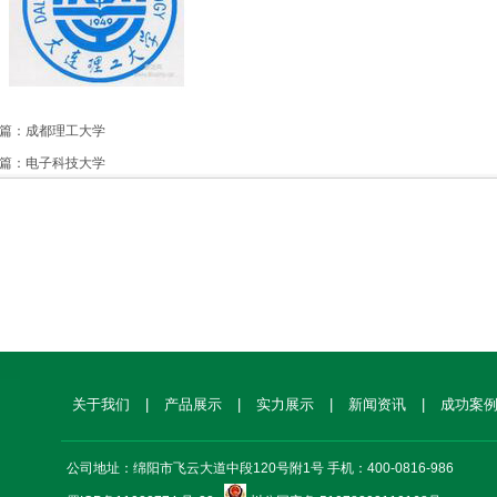
篇：成都理工大学
篇：电子科技大学
关于我们
|
产品展示
|
实力展示
|
新闻资讯
|
成功案
公司地址：绵阳市飞云大道中段120号附1号 手机：400-0816-986