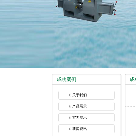
成功案例
成
关于我们
产品展示
实力展示
新闻资讯