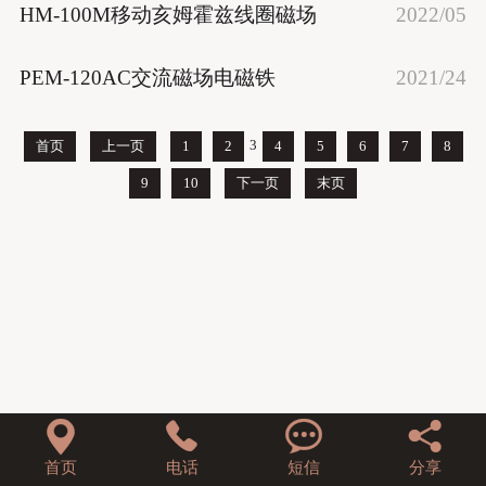
HM-100M移动亥姆霍兹线圈磁场
2022/05
PEM-120AC交流磁场电磁铁
2021/24
3
首页
上一页
1
2
4
5
6
7
8
9
10
下一页
末页




首页
电话
短信
分享