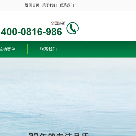
返回首页
关于我们
联系我们
成功案例
联系我们