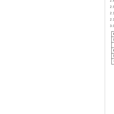
2
2
2
2
3