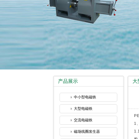
产品展示
大
中小型电磁铁
大型电磁铁
P
交流电磁铁
1
1
磁场线圈发生器